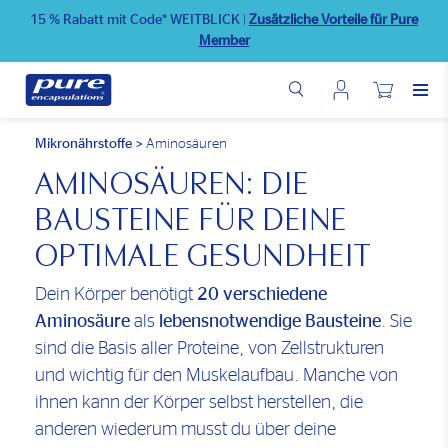
Direkt
15 % Rabatt mit Code* WEITBLICK
|
Zusätzliche Vorteile für Pure
zum
Member
Inhalt
Benutzermenü
Wunschliste
Mikronährstoffe
>
Aminosäuren
AMINOSÄUREN: DIE
BAUSTEINE FÜR DEINE
OPTIMALE GESUNDHEIT
Dein Körper benötigt
20 verschiedene
Aminosäure
als
lebensnotwendige Bausteine
. Sie
sind die Basis aller Proteine, von Zellstrukturen
und wichtig für den Muskelaufbau. Manche von
ihnen kann der Körper selbst herstellen, die
anderen wiederum musst du über deine