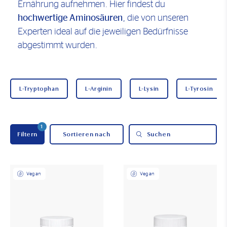
Ernährung aufnehmen. Hier findest du
hochwertige Aminosäuren
, die von unseren
Experten ideal auf die jeweiligen Bedürfnisse
abgestimmt wurden.
L-Tryptophan
L-Arginin
L-Lysin
L-Tyrosin
1
Filtern
Suchen
Vegan
Vegan