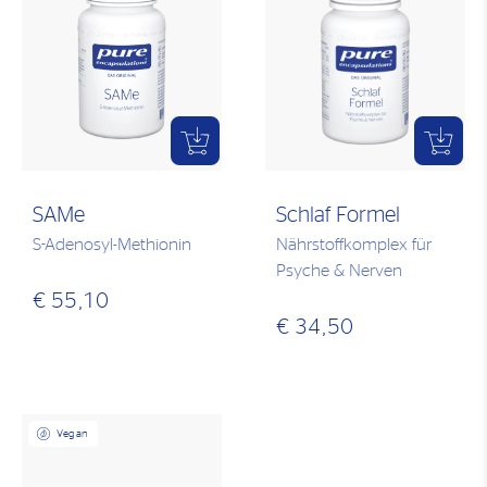
SAMe
Schlaf Formel
S-Adenosyl-Methionin
Nährstoffkomplex für
Psyche & Nerven
€ 55,10
€ 34,50
Vegan