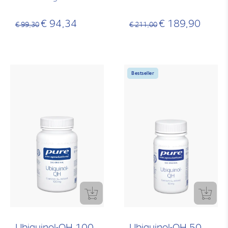
€ 94,34
€ 189,90
€ 99,30
€ 211,00
Bestseller