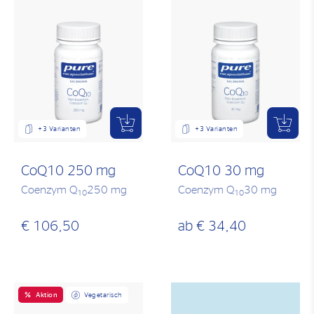
+3 Varianten
+3 Varianten
CoQ10 250 mg
CoQ10 30 mg
Coenzym Q
250 mg
Coenzym Q
30 mg
10
10
€ 106,50
ab
€ 34,40
Aktion
Vegetarisch