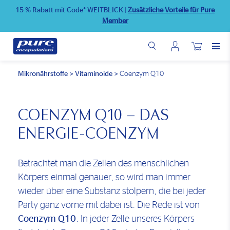
Direkt
15 % Rabatt mit Code* WEITBLICK
|
Zusätzliche Vorteile für Pure
zum
Member
Inhalt
Benutzermenü
Wunschliste
Mikronährstoffe
>
Vitaminoide
>
Coenzym Q10
COENZYM Q10 – DAS
ENERGIE-COENZYM
Betrachtet man die Zellen des menschlichen
Körpers einmal genauer, so wird man immer
wieder über eine Substanz stolpern, die bei jeder
Party ganz vorne mit dabei ist. Die Rede ist von
Coenzym Q10
. In jeder Zelle unseres Körpers