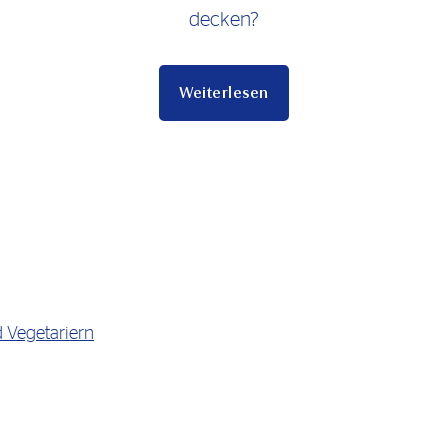
decken?
Weiterlesen
 Vegetariern