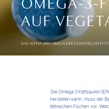
OMEGA-3-
AUF VEGET
DAS ALPHA UND OMEGA DER ESSENTIELLEN FET
Die Omega-3-Fettsäuren (EPA
herstellen kann, muss der 
fettreichen Fischen vor. Wel