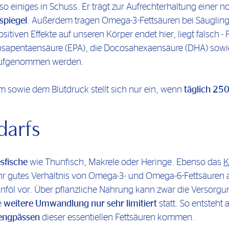
o einiges in Schuss. Er trägt zur Aufrechterhaltung einer 
spiegel
. Außerdem tragen Omega-3-Fettsäuren bei Säuglin
ositiven Effekte auf unseren Körper endet hier, liegt falsch 
osapentaensäure (EPA), die Docosahexaensäure (DHA) sowie 
ufgenommen werden.
m sowie dem Blutdruck stellt sich nur ein, wenn
täglich 25
darfs
sfische
wie Thunfisch, Makrele oder Heringe. Ebenso das
K
sehr gutes Verhältnis von Omega-3- und Omega-6-Fettsäuren 
nföl vor. Über pflanzliche Nahrung kann zwar die Versorgun
e
weitere Umwandlung nur sehr limitiert
statt. So entsteht
engpässen
dieser essentiellen Fettsäuren kommen.