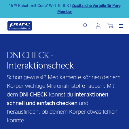
Direkt
15 % Rabatt mit Code* WEITBLICK
|
Zusätzliche Vorteile für Pure
zum
Member
Inhalt
Benutzermenü
Wunschliste
DNI CHECK -
Interaktionscheck
Schon gewusst? Medikamente können deinem
Körper wichtige Mikronährstoffe rauben. Mit
dem
DNI CHECK
kannst du
Interaktionen
schnell und einfach checken
und
herausfinden, ob deinem Körper etwas fehlen
könnte.