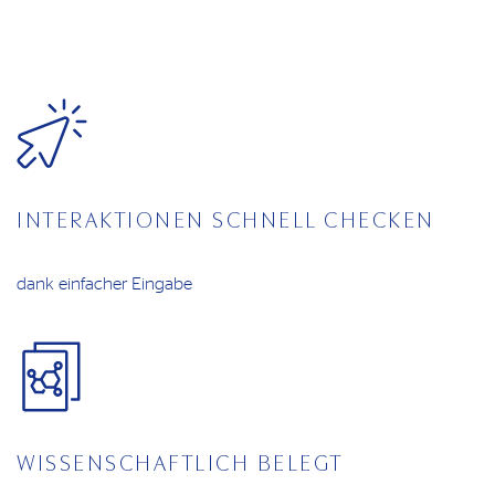
Zusammenhang stehen oder von diesem
bereitgestellt werden.
Ich habe die oben genannten
Nutzungsbedingungen gelesen und akzeptiere sie.
Bestätigen
INTERAKTIONEN SCHNELL CHECKEN
dank einfacher Eingabe
WISSENSCHAFTLICH BELEGT