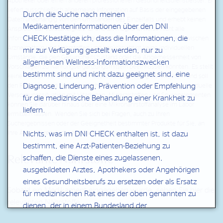
Apotheker oder einen anderen professionellen Gesundheitsdienstleister. Er
liefert ausschließlich allgemeine Information auf Basis der eingegebenen
Durch die Suche nach meinen
Daten unabhängig von den Umständen des Einzelfalls und erhebt keinen
Medikamenteninformationen über den DNI
Anspruch auf Vollständigkeit. Er enthält möglicherweise nicht alle
CHECK bestätige ich, dass die Informationen, die
Informationen zu bekannten oder möglichen Wechselwirkungen zwischen
Arzneimitteln und Nährstoffen und berücksichtigt keine individuellen
mir zur Verfügung gestellt werden, nur zu
Umstände, die den Gesundheitszustand oder die Angemessenheit von
allgemeinen Wellness-Informationszwecken
Vorschlägen zu Nahrungsergänzungsmitteln beeinflussen könnten. Es stellt
bestimmt sind und nicht dazu geeignet sind, eine
keine medizinische oder pharmazeutische Beratung dar und kann und soll
Diagnose, Linderung, Prävention oder Empfehlung
den Rat Ihres medizinischen Fachpersonals nicht ersetzen. Ihre individuelle
Versorgungssituation mit Vitaminen, Mineralstoffen und Spurenelementen
für die medizinische Behandlung einer Krankheit zu
können Sie darüber hinaus über eine Mikronährstoffanalyse im Labor
liefern.
ermitteln lassen. Wenden Sie sich bei Fragen, auch zu Ihren
Suchergebnissen oder der Geeignetheit bestimmter Produkte für Sie, an
Ihre Ärztin, Ihren Arzt oder Ihre Apotheke.
Nichts, was im DNI CHECK enthalten ist, ist dazu
bestimmt, eine Arzt-Patienten-Beziehung zu
Relevante Nährstoffe
schaffen, die Dienste eines zugelassenen,
ausgebildeten Arztes, Apothekers oder Angehörigen
eines Gesundheitsberufs zu ersetzen oder als Ersatz
Sobald ein Medikament eingegeben wurde, sehen Sie hier die
für medizinischen Rat eines der oben genannten zu
relevanten Nährstoffe.
dienen, der in einem Bundesland der
Bundesrepublik Deutschland oder Österreich