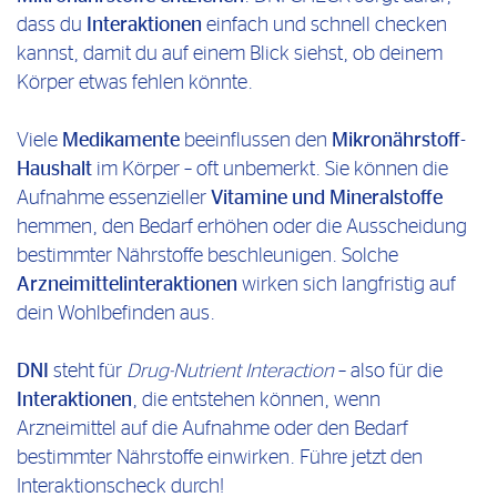
Nahrungsergänzungsmitteln beeinflussen könnten.
dass du
Interaktionen
einfach und schnell checken
kannst, damit du auf einem Blick siehst, ob deinem
Da dieser DNI CHECK nicht als Alternative zu einer
Körper etwas fehlen könnte.
anderen professionellen Gesundheitsdienstleistung
gedacht ist, werde ich einen Arzt, Apotheker oder
Viele
Medikamente
beeinflussen den
Mikronährstoff-
einen anderen professionellen
Haushalt
im Körper – oft unbemerkt. Sie können die
Gesundheitsdienstleister konsultieren, wenn ich
Aufnahme essenzieller
Vitamine und Mineralstoffe
Fragen habe, ob ein Produkt für mich geeignet ist,
hemmen, den Bedarf erhöhen oder die Ausscheidung
angesichts der Medikamente, die ich in den DNI
bestimmter Nährstoffe beschleunigen. Solche
CHECK eingegeben habe oder aus anderen
Arzneimittelinteraktionen
wirken sich langfristig auf
Gründen die Konsultation eines Arztes indiziert ist.
dein Wohlbefinden aus.
Der DNI CHECK ist durch eine Lizenz von PEPID,
LLC geschützt.
DNI
steht für
Drug-Nutrient Interaction
– also für die
Interaktionen
, die entstehen können, wenn
Ich erkenne an, dass Pure Encapsulations und
Arzneimittel auf die Aufnahme oder den Bedarf
PEPID, LLC. in keiner Weise für Inhalte
bestimmter Nährstoffe einwirken. Führe jetzt den
verantwortlich ist, die mit dem DNI CHECK in
Interaktionscheck durch!