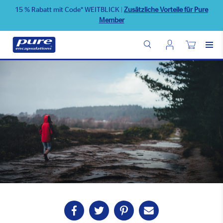
Direkt
15 % Rabatt mit Code* WEITBLICK
|
Zusätzliche Vorteile für Pure
zum
Member
Inhalt
Benutzermenü
Wunschliste