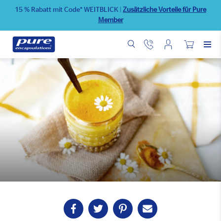
Direkt
15 % Rabatt mit Code* WEITBLICK
|
Zusätzliche Vorteile für Pure
zum
Member
Inhalt
Benutzermenü
Wunschliste