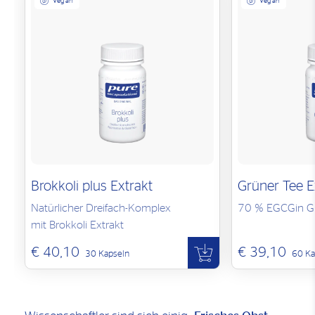
Vegan
Vegan
Brokkoli plus Extrakt
Grüner Tee E
Natürlicher Dreifach-Komplex
70 % EGCGin Gr
mit Brokkoli Extrakt
€ 40,10
€ 39,10
30 Kapseln
60 Ka