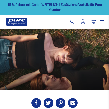
Direkt
15 % Rabatt mit Code* WEITBLICK
|
Zusätzliche Vorteile für Pure
zum
Member
Inhalt
Benutzermenü
Wunschliste