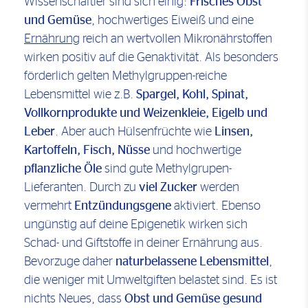
Wissenschaftler sind sich einig:
Frisches Obst
und Gemüse
, hochwertiges Eiweiß und eine
Ernährung
reich an wertvollen Mikronährstoffen
wirken positiv auf die Genaktivität. Als besonders
förderlich gelten Methylgruppen-reiche
Lebensmittel wie z.B.
Spargel, Kohl, Spinat,
Vollkornprodukte und Weizenkleie, Eigelb und
Leber
. Aber auch Hülsenfrüchte wie
Linsen,
Kartoffeln, Fisch, Nüsse
und hochwertige
pflanzliche Öle
sind gute Methylgrupen-
Lieferanten. Durch zu
viel Zucker
werden
vermehrt
Entzündungsgene
aktiviert. Ebenso
ungünstig auf deine Epigenetik wirken sich
Schad- und Giftstoffe in deiner Ernährung aus.
Bevorzuge daher
naturbelassene Lebensmittel
,
die weniger mit Umweltgiften belastet sind. Es ist
nichts Neues, dass
Obst und Gemüse gesund