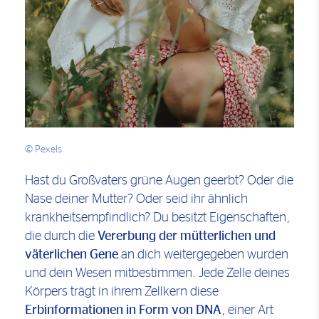
© Pexels
Hast du Großvaters grüne Augen geerbt? Oder die
Nase deiner Mutter? Oder seid ihr ähnlich
krankheitsempfindlich? Du besitzt Eigenschaften,
die durch die
Vererbung der mütterlichen und
väterlichen Gene
an dich weitergegeben wurden
und dein Wesen mitbestimmen. Jede Zelle deines
Körpers trägt in ihrem Zellkern diese
Erbinformationen in Form von DNA
, einer Art