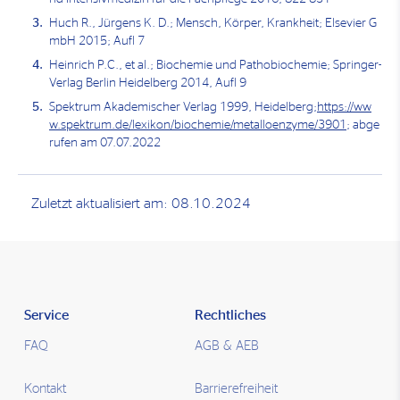
Huch R., Jürgens K. D.; Mensch, Körper, Krankheit; Elsevier G
mbH 2015; Aufl 7
Heinrich P.C., et al.; Biochemie und Pathobiochemie; Springer-
Verlag Berlin Heidelberg 2014, Aufl 9
Spektrum Akademischer Verlag 1999, Heidelberg;
https://ww
w.spektrum.de/lexikon/biochemie/metalloenzyme/3901
; abge
rufen am 07.07.2022
Zuletzt aktualisiert am: 08.10.2024
Service
Rechtliches
FAQ
AGB & AEB
Kontakt
Barrierefreiheit