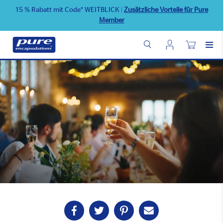
Direkt
15 % Rabatt mit Code* WEITBLICK
|
Zusätzliche Vorteile für Pure
zum
Member
Inhalt
Benutzermenü
Wunschliste