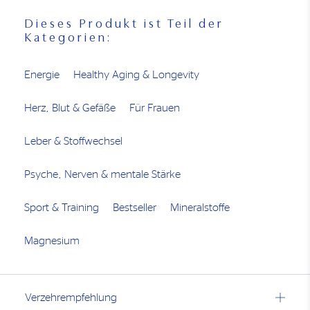
empfohlene tägliche Verzehrmenge nicht überschreiten.
Außerhalb der Reichweite von kleinen Kindern
Dieses Produkt ist Teil der
aufbewahren. Kühl und trocken lagern.
Kategorien:
Energie
Healthy Aging & Longevity
Herz, Blut & Gefäße
Für Frauen
Leber & Stoffwechsel
Psyche, Nerven & mentale Stärke
Sport & Training
Bestseller
Mineralstoffe
Magnesium
Verzehrempfehlung