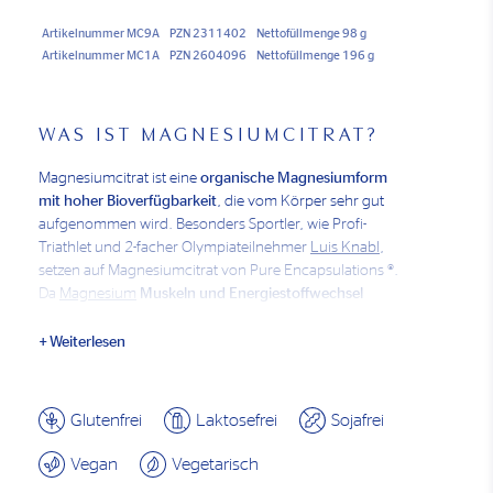
Artikelnummer MC9A
PZN 2311402
Nettofüllmenge 98 g
Artikelnummer MC1A
PZN 2604096
Nettofüllmenge 196 g
WAS IST MAGNESIUMCITRAT?
Magnesiumcitrat ist eine
organische Magnesiumform
mit hoher Bioverfügbarkeit
, die vom Körper sehr gut
aufgenommen wird. Besonders Sportler, wie Profi-
Triathlet und 2-facher Olympiateilnehmer
Luis Knabl
,
setzen auf Magnesiumcitrat von Pure Encapsulations ®.
Da
Magnesium
Muskeln und Energiestoffwechsel
unterstützt, bestimmt die Magnesiumversorgung auch
die Leistungsfähigkeit mit. Pure Magnesiumcitrat liefert
Weiterlesen
dir eine praktische Unterstützung in
Training &
Wettkampf
- für Energie und Muskeln.
Glutenfrei
Laktosefrei
Sojafrei
Nahrungsergänzungsmittel stellen keinen Ersatz für
abwechslungsreiche Ernährung dar. Eine ausgewogene
Vegan
Vegetarisch
Ernährung und gesunde Lebensweise sind wichtig. Die