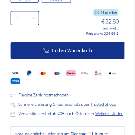
Verfügbar
Verfügbar
€
0,73
pro Tag
€ 32,80
inkl. MwSt.
Preis pro kg 334,69 €
In den Warenkorb
Flexible Zahlungsmethoden
Schnelle Lieferung & Käuferschutz über
Trusted Shops
Versandkostenfrei ab 40€ nach Österreich.
Weitere Länder
voraussichtliche Lieferung am
Dienstag, 11.August