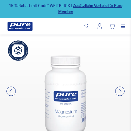
Direkt
15 % Rabatt mit Code* WEITBLICK
|
Zusätzliche Vorteile für Pure
zum
Member
Inhalt
Benutzermenü
Wunschliste