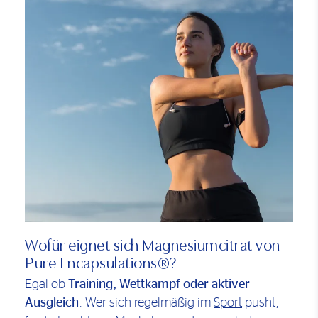
Wofür eignet sich Magnesiumcitrat von
Pure Encapsulations®?
Egal ob
Training, Wettkampf oder aktiver
Ausgleich
: Wer sich regelmäßig im
Sport
pusht,