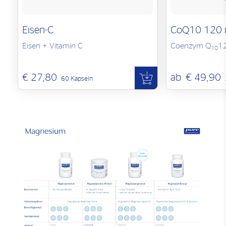
Eisen-C
CoQ10 120
Eisen + Vitamin C
Coenzym Q
1
10
€ 27,80
ab
€ 49,90
60 Kapseln