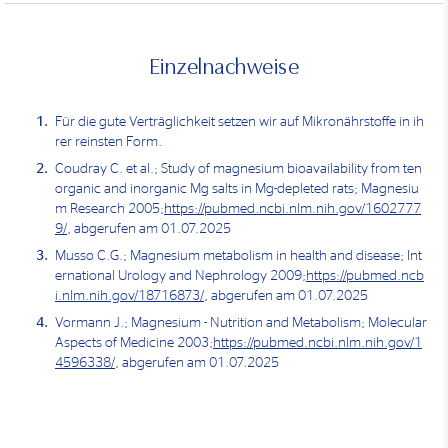
Einzelnachweise
Für die gute Verträglichkeit setzen wir auf Mikronährstoffe in ih
rer reinsten Form.
Coudray C. et al.; Study of magnesium bioavailability from ten
organic and inorganic Mg salts in Mg-depleted rats; Magnesiu
m Research 2005;
https://pubmed.ncbi.nlm.nih.gov/1602777
9/
, abgerufen am 01.07.2025
Musso C.G.; Magnesium metabolism in health and disease; Int
ernational Urology and Nephrology 2009;
https://pubmed.ncb
i.nlm.nih.gov/18716873/
, abgerufen am 01.07.2025
Vormann J.; Magnesium - Nutrition and Metabolism; Molecular
Aspects of Medicine 2003;
https://pubmed.ncbi.nlm.nih.gov/1
4596338/
, abgerufen am 01.07.2025