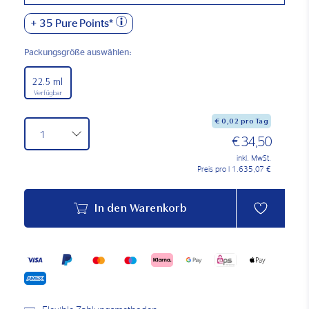
+
35
Pure Points*
Packungsgröße auswählen:
22.5 ml
Verfügbar
€
0,02
pro Tag
€ 34,50
inkl. MwSt.
Preis pro l 1.635,07 €
In den Warenkorb