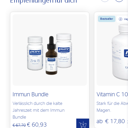
Empfehlungen für dich
Bestseller
Ve
Immun Bundle
Vitamin C 10
Verlässlich durch die kalte
Stark für die Ab
Jahreszeit mit dem Immun
Magen.
Bundle
ab
€ 17,80
€ 60,93
€ 67,70