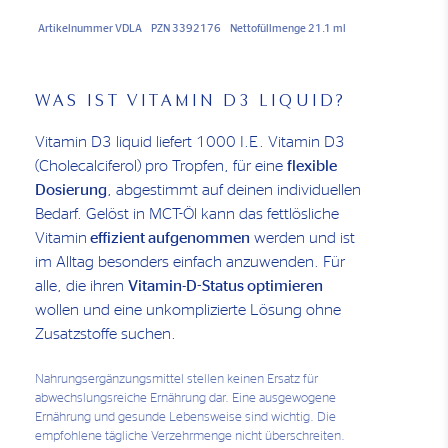
Artikelnummer VDLA
PZN 3392176
Nettofüllmenge 21.1 ml
WAS IST VITAMIN D3 LIQUID?
Vitamin D3 liquid liefert 1000 I.E. Vitamin D3
(Cholecalciferol) pro Tropfen, für eine
flexible
Dosierung
, abgestimmt auf deinen individuellen
Bedarf. Gelöst in MCT-Öl kann das fettlösliche
Vitamin
effizient aufgenommen
werden und ist
im Alltag besonders einfach anzuwenden. Für
alle, die ihren
Vitamin-D-Status optimieren
wollen und eine unkomplizierte Lösung ohne
Zusatzstoffe suchen.
Nahrungsergänzungsmittel stellen keinen Ersatz für
abwechslungsreiche Ernährung dar. Eine ausgewogene
Ernährung und gesunde Lebensweise sind wichtig. Die
empfohlene tägliche Verzehrmenge nicht überschreiten.