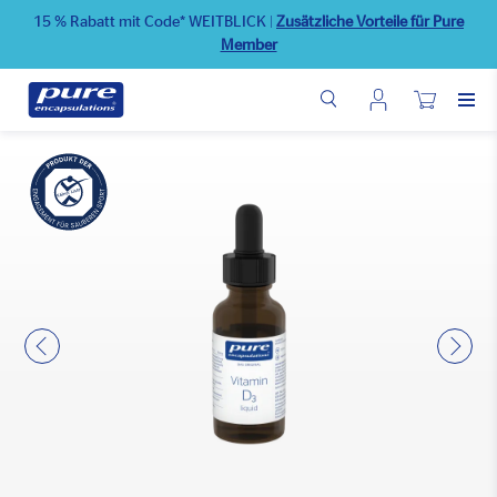
Direkt
15 % Rabatt mit Code* WEITBLICK
|
Zusätzliche Vorteile für Pure
zum
Member
Inhalt
Benutzermenü
Wunschliste