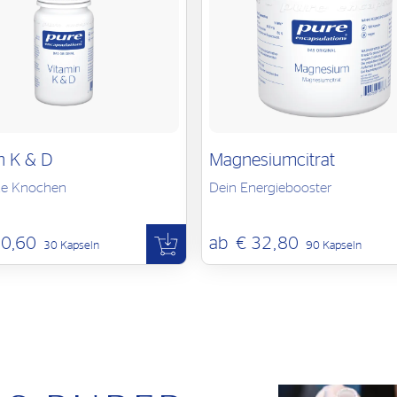
bwechslungsreiche Ernährung dar. Eine
d wichtig. Die empfohlene tägliche
chweite von kleinen Kindern aufbewahren. Kühl
n K & D
Magnesiumcitrat
rke Knochen
Dein Energiebooster
20,60
ab
€ 32,80
30 Kapseln
90 Kapseln