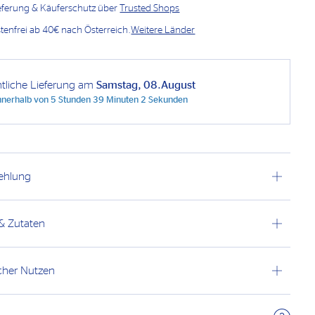
ieferung & Käuferschutz über
Trusted Shops
enfrei ab 40€ nach Österreich.
Weitere Länder
htliche Lieferung am
Samstag, 08.August
innerhalb von
5 Stunden 39 Minuten 1 Sekunde
ehlung
 & Zutaten
cher Nutzen