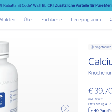
% Rabatt mit Code* WEITBLICK
|
Zusätzliche Vorteile für Pure Me
Athleten
Über
Fachkreise
Treueprogramm
Vegetarisch
Calc
Knochenunt
€ 39,7
inkl. MwSt.
Preis pro kg 417
+
40
Pure Po