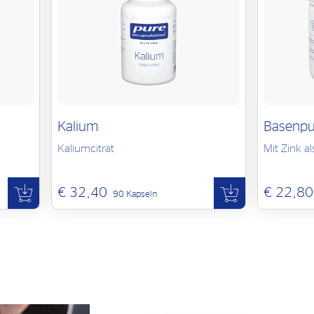
Kalium
Basenpu
Kaliumcitrat
Mit Zink al
€ 32,40
€ 22,80
90 Kapseln