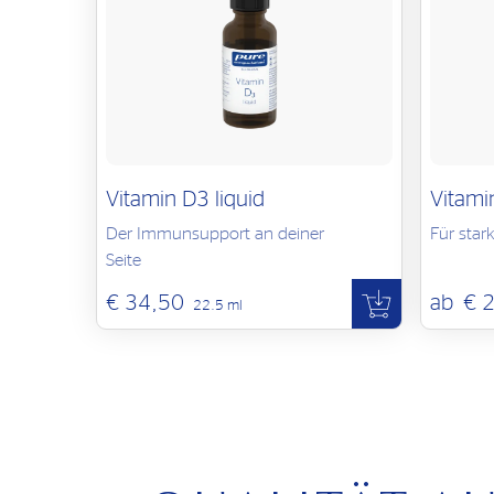
Nahrungsergänzungsmittel stellen keinen Ersatz für a
ausgewogene Ernährung und gesunde Lebensweise sin
Verzehrmenge nicht überschreiten. Außerhalb der Rei
und trocken lagern.
Vitamin D3 liquid
Vitami
Der Immunsupport an deiner
Für sta
Seite
€ 34,50
ab
€ 
22.5 ml