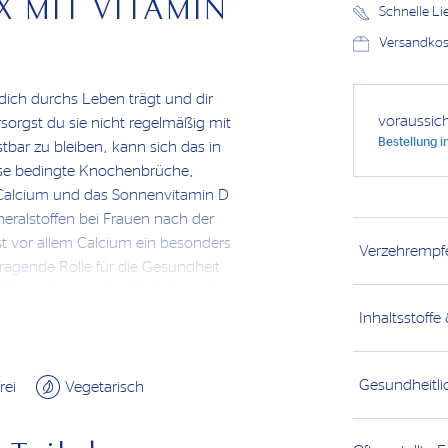
 MIT VITAMIN
Schnelle L
Versandkost
dich durchs Leben trägt und dir
voraussic
rsorgst du sie nicht regelmäßig mit
Bestellung 
tbar zu bleiben, kann sich das in
ose bedingte Knochenbrüche,
Calcium und das Sonnenvitamin D
eralstoffen bei Frauen nach der
st vor allem Calcium ein besonders
Verzehrempf
 tragende Rolle für die Gesundheit
örper aber auch zahlreiche weitere,
Inhaltsstoffe
eng mit anderen Mikronährstoffen
Gesundheitli
ralstoff mit bestimmten Nährstoffen zu
rei
Vegetarisch
itamin D und Calcium im Komplex sehr
 besseren Aufnahme und Verwertung