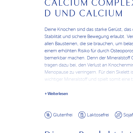
CALCIUM COMPLEX
D UND CALCIUM
Deine Knochen sind das starke Gerüst, das 
Stabilität und sichere Bewegung erlaubt. Ve
allen Bausteinen, die sie brauchen, um belas
einem erhöhten Risiko für durch Osteopor
bemerkbar machen. Denn der Mineralstoff 
tragen dazu bei, den Verlust an Knochenmin
Menopause zu verringern. Für dein Skelett i
wichtiger Mineralstoff und spielt somit eine
deiner Knochen und Zähne, hat in deinem K
wichtige Aufgaben.
Weiterlesen
Weil Calcium bei vielen seiner Funktionen 
zusammenarbeitet, ist es sinnvoll, den Mine
Glutenfrei
Laktosefrei
Sojaf
kombinieren. So ergänzen sich vor allem V
gut, weil das Sonnenvitamin nicht nur zur