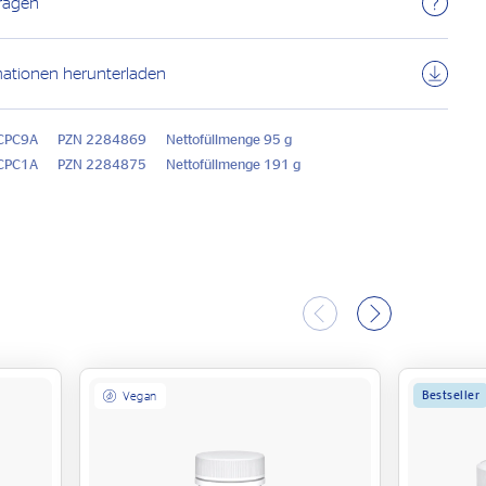
Fragen
mationen herunterladen
 CPC9A
PZN 2284869
Nettofüllmenge 95 g
 CPC1A
PZN 2284875
Nettofüllmenge 191 g
Bestseller
Vegan