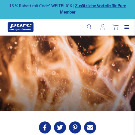
Direkt
15 % Rabatt mit Code* WEITBLICK
|
Zusätzliche Vorteile für Pure
zum
Member
Inhalt
Benutzermenü
Wunschliste