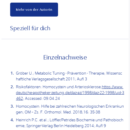
Mehr von der Autorin
Speziell für dich
Einzelnachweise
Gröber U.; Metabolic Tuning - Prävention - Therapie; Wissensc
haftliche Verlagsgesellschaft 2011; Aufl 3
Risikofaktoren: Homocystein und Arteriosklerose;
https://www.
deutsche-apotheker-zeitung.de/daz-az/1998/daz-22-1998/uid-3
462
; Accessed: 09.04.24
Homocystein: Hilfe bei zahlreichen Neurologischen Erkrankun
gen; OM – Zs. F. Orthomol. Med. 2018;16: 35-38
Heinrich P.C. et al.; Löffler/Petrides Biochemie und Pathobioch
emie; Springer-Verlag Berlin Heidelberg 2014; Aufl 9