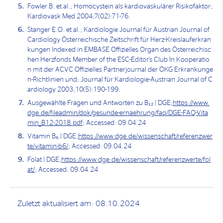
Fowler B. et al.; Homocystein als kardiovaskulärer Risikofaktor;
Kardiovask Med 2004;7(02):71-76.
Stanger E.O. et al.; Kardiologie Journal für Austrian Journal of
Cardiology Österreichische Zeitschrift für Herz-Kreislauferkran
kungen Indexed in EMBASE Offizielles Organ des Österreichisc
hen Herzfonds Member of the ESC-Editor’s Club In Kooperatio
n mit der ACVC Offizielles Partnerjournal der ÖKG Erkrankunge
n-Richtlinien und; Journal für Kardiologie-Austrian Journal of C
ardiology 2003;10(5):190-199.
Ausgewählte Fragen und Antworten zu B₁₂ | DGE;
https://www.
dge.de/fileadmin/dok/gesunde-ernaehrung/faq/DGE-FAQ-Vita
min_B12-2018.pdf
; Accessed: 09.04.24
Vitamin B₆ | DGE;
https://www.dge.de/wissenschaft/referenzwer
te/vitamin-b6/
; Accessed: 09.04.24
Folat | DGE;
https://www.dge.de/wissenschaft/referenzwerte/fol
at/
; Accessed: 09.04.24
Zuletzt aktualisiert am: 08.10.2024