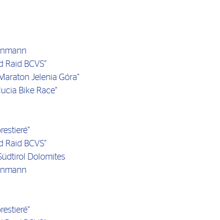
tenmann
nd Raid BCVS”
Maraton Jelenia Góra“
ucia Bike Race“
estieré“
d Raid BCVS”
üdtirol Dolomites
tenmann
estieré“