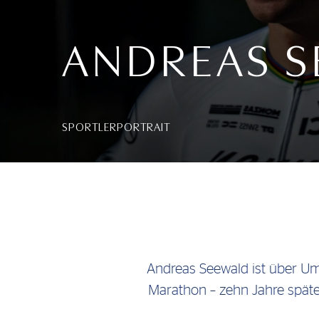
ANDREAS 
SPORTLERPORTRAIT
Andreas Seewald ist über U
Marathon – zehn Jahre späte