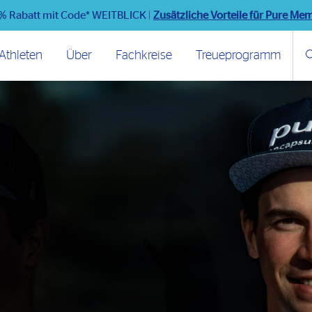
% Rabatt mit Code* WEITBLICK
|
Zusätzliche Vorteile für Pure Me
Athleten
Über
Fachkreise
Treueprogramm