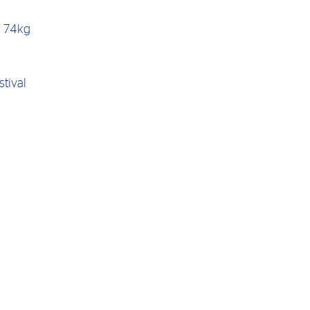
/ 74kg
tival