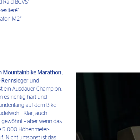
d Raid BCVS“
estieré“
tafon M2“
m Mountainbike Marathon
,
-Rennsieger
und
ist ein Ausdauer-Champion,
 es richtig hart und
undenlang auf dem Bike-
pudelwohl. Klar, auch
n gewöhnt – aber wenn das
ie 5.000 Höhenmeter-
f. Nicht umsonst ist das