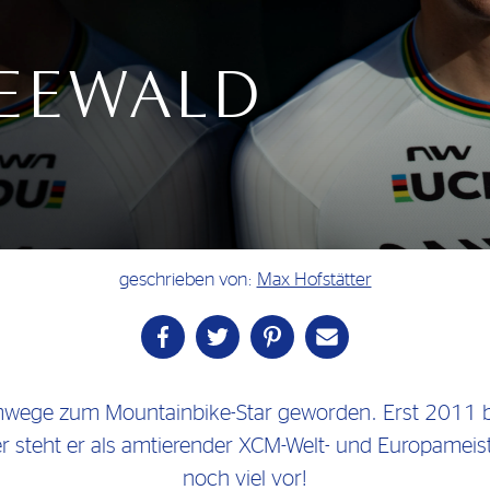
SEEWALD
geschrieben von:
Max Hofstätter
mwege zum Mountainbike-Star geworden. Erst 2011 bes
r steht er als amtierender XCM-Welt- und Europameist
noch viel vor!