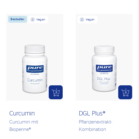
Bestseller
Vegan
Vegan
Curcumin
DGL Plus®
Curcumin mit
Pflanzenextrakt-
Bioperine®
Kombination