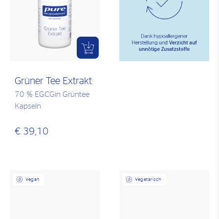
Grüner Tee Extrakt
70 % EGCGin Grüntee
Kapseln
€ 39,10
Vegan
Vegetarisch