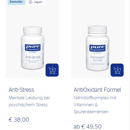
Bestseller
Vegan
Anti-Stress
AntiOxidant Formel
Mentale Leistung bei
Nährstoffkomplex mit
psychischem Stress
Vitaminen &
Spurenelementen
€ 38,00
ab
€ 49,50