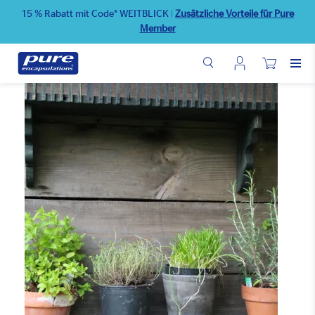
Direkt
15 % Rabatt mit Code* WEITBLICK
|
Zusätzliche Vorteile für Pure
zum
Member
Inhalt
Benutzermenü
Wunschliste