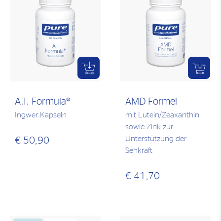
A.I. Formula®
AMD Formel
Ingwer Kapseln
mit Lutein/Zeaxanthin
sowie Zink zur
Unterstützung der
€ 50,90
Sehkraft
€ 41,70