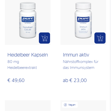
Heidelbeer Kapseln
Immun aktiv
80 mg
Nährstoffkomplex für
Heidelbeerextrakt
das Immunsystem
€ 49,60
ab
€ 23,00
Vegan