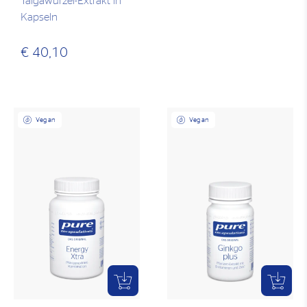
Taigawurzel-Extrakt in
Kapseln
€ 40,10
Vegan
Vegan