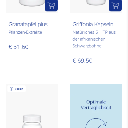
Granatapfel plus
Griffonia Kapseln
Pflanzen-Extrakte
Natürliches 5-HTP aus
der afrikanischen
Schwarzbohne
€ 51,60
€ 69,50
Vegan