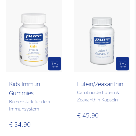
Kids Immun
Lutein/Zeaxanthin
Carotinoide Lutein &
Gummies
Zeaxanthin Kapseln
Beerenstark für dein
Immunsystem
€ 45,90
€ 34,90