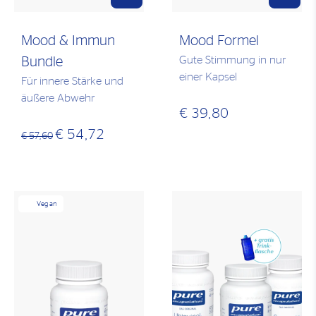
Mood & Immun
Mood Formel
Gute Stimmung in nur
Bundle
einer Kapsel
Für innere Stärke und
äußere Abwehr
€ 39,80
€ 54,72
€ 57,60
Vegan