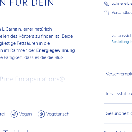
N FÜR DEIN
Schnelle L
Versandkost
 L-Carnitin, einer natürlich
voraussic
 Zellen des Körpers zu finden ist. Beide
Bestellung 
kettige Fettsäuren in die
ren im Rahmen der
Energiegewinnung
e Fähigkeit, dass es die die Blut-
Verzehrempf
n Pure Encapsulations®
 Vitalität
. Mit den Acetyl-L-Carnitin
Inhaltsstoffe
n, um deinen täglichen Bedürfnissen
n du einen
zusätzlichen Schub
he Produktqualität . Die Acetyl-L-
Gesundheitli
rei
Vegan
Vegetarisch
usatz- und Konservierungsstoffen und
r Allergiker, sensible Personen und
eiten sehr gut geeignet.