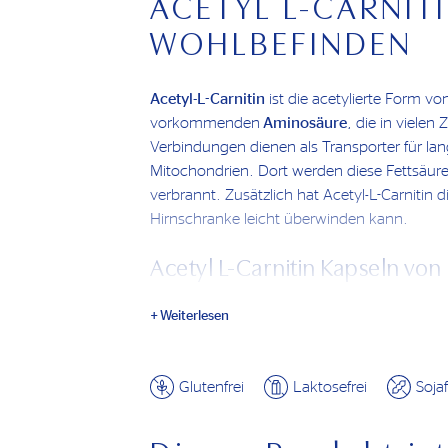
ACETYL L-CARNITI
WOHLBEFINDEN
Acetyl-L-Carnitin
ist die acetylierte Form von
vorkommenden
Aminosäure
, die in vielen
Verbindungen dienen als Transporter für lang
Mitochondrien. Dort werden diese Fettsäu
verbrannt. Zusätzlich hat Acetyl-L-Carnitin di
Hirnschranke leicht überwinden kann.
Acetyl L-Carnitin Kapseln vo
Nichts ist wichtiger als deine
Gesundheit und
Weiterlesen
Kapseln hast du das ideale Produkt gefunde
gerecht zu werden. Ideal für Tage, an dene
benötigst. Pure Encapsulations® setzt auf ho
Glutenfrei
Laktosefrei
Sojaf
Carnitin Kapseln sind frei von unnötigen Z
dank der hypoallergenen Herstellung auch fü
Menschen mit Nahrungsmittelunverträglichk