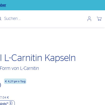
mber
Benutzerme
Wunsch
l L-Carnitin Kapseln
 Form von L-Carnitin
€
4,21
pro Tag
0
37,04 €
ints*