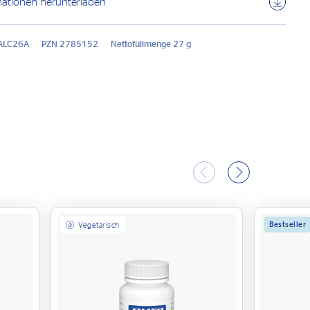
mationen herunterladen
 ALC26A
PZN 2785152
Nettofüllmenge 27 g
Bestseller
Vegetarisch