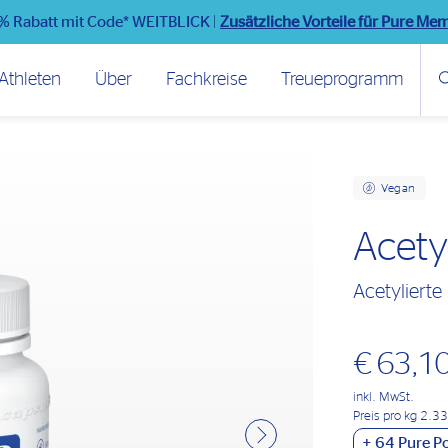
% Rabatt mit Code* WEITBLICK
|
Zusätzliche Vorteile für Pure Me
Athleten
Über
Fachkreise
Treueprogramm
Vegan
Acety
Acetylierte
€ 63,1
inkl. MwSt.
Preis pro kg 2.3
+
64
Pure Po