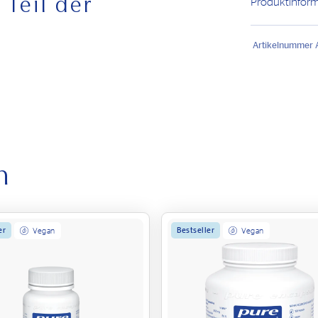
 Teil der
Produktinfor
etyl-L-Carnitin eine wichtige
Artikelnummer
eltener
vorkommt. Die Acetyl-L-
eten eine hervorragende, tierleidfreie
arnitin zu genießen und die eigene
 und vollständig vegan – die Pure
ind die
ideale Wahl
für jeden, der Wert
h
bwechslungsreiche Ernährung dar. Eine
d wichtig. Die empfohlene tägliche
chweite von kleinen Kindern aufbewahren. Kühl
er
Bestseller
Vegan
Vegan