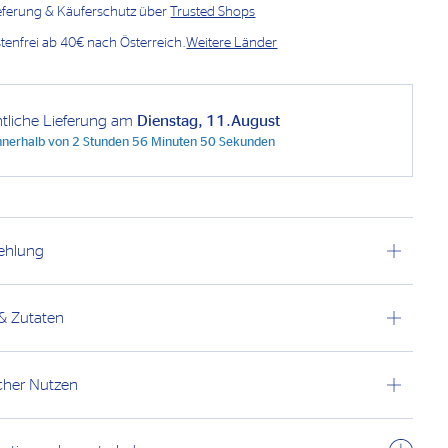
ieferung & Käuferschutz über
Trusted Shops
enfrei ab 40€ nach Österreich.
Weitere Länder
htliche Lieferung am
Dienstag, 11.August
innerhalb von
2 Stunden 56 Minuten 49 Sekunden
ehlung
 & Zutaten
cher Nutzen