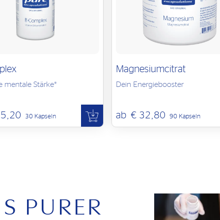
plex
Magnesiumcitrat
e mentale Stärke*
Dein Energiebooster
15,20
ab
€ 32,80
30 Kapseln
90 Kapseln
US PURER