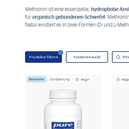
Methionin ist eine essenzielle,
hydrophobe Ami
für
organisch gebundenen Schwefel
. Methionin
Natur existiert es in zwei Formen (D- und L-Me
1
Produkte filtern
Pr
Bestseller
Großpackung
Vegan
Vega