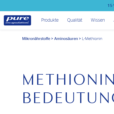
Direkt
15 
zum
Inhalt
Hauptmenü
Produkte
Qualität
Wissen
Mikronährstoffe
>
Aminosäuren
>
L-Methionin
METHIONIN
BEDEUTUNG