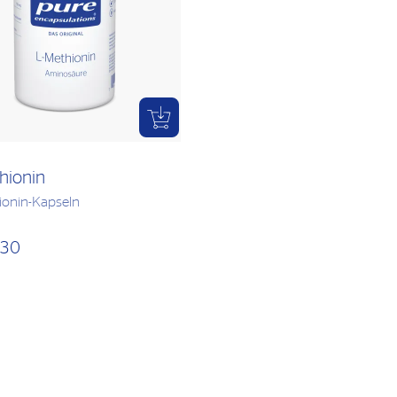
hionin
ionin-Kapseln
,30