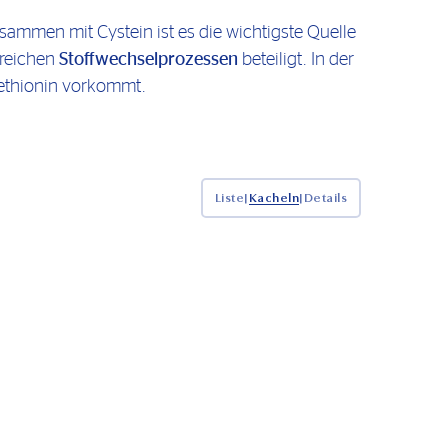
sammen mit Cystein ist es die wichtigste Quelle
lreichen
Stoffwechselprozessen
beteiligt. In der
Methionin vorkommt.
Liste
|
Kacheln
|
Details