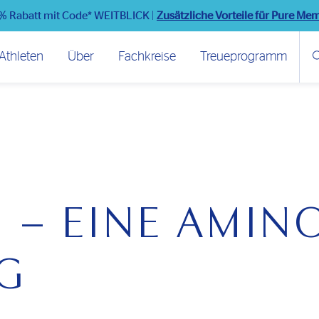
% Rabatt mit Code* WEITBLICK
|
Zusätzliche Vorteile für Pure Me
Athleten
Über
Fachkreise
Treueprogramm
 – EINE AMIN
​