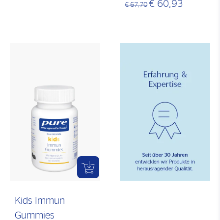
€ 60,93
€ 67,70
Kids Immun
Gummies