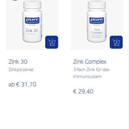
Zink 30
Zink Complex
Zinkpicolinat
3-fach Zink für das
Immunsystem
ab
€ 31,70
€ 29,40