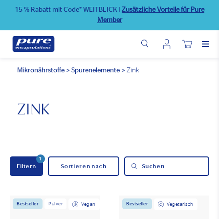
Direkt
15 % Rabatt mit Code* WEITBLICK
|
Zusätzliche Vorteile für Pure
zum
Member
Inhalt
Benutzermenü
Wunschliste
Mikronährstoffe
>
Spurenelemente
>
Zink
ZINK
1
Filtern
Suchen
Bestseller
Pulver
Bestseller
Vegan
Vegetarisch