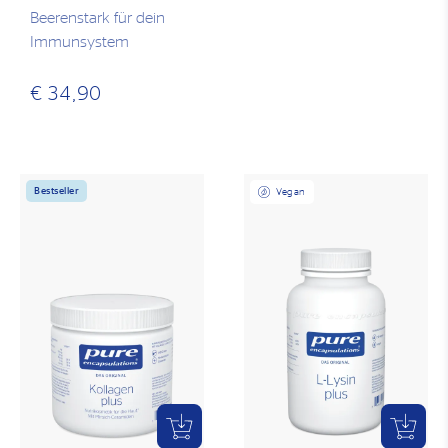
Beerenstark für dein
Immunsystem
€ 34,90
Bestseller
Vegan