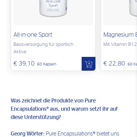
All-in-one Sport
Magnesium 
Basisversorgung für sportlich
Mit Vitamin B12
Aktive
€ 39,10
€ 22,80
60 Kapseln
60 K
Was zeichnet die Produkte von Pure
Encapsulations® aus, und warum setzt ihr auf
diese Unterstützung?
Georg Wörter:
Pure Encapsulations® bietet uns