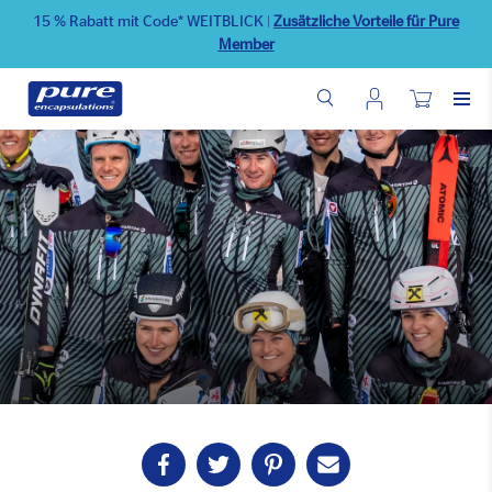
Direkt
15 % Rabatt mit Code* WEITBLICK
|
Zusätzliche Vorteile für Pure
zum
Member
Inhalt
Benutzermenü
Wunschliste