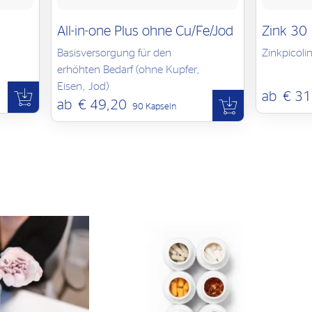
All-in-one Plus ohne Cu/Fe/Jod
Zink 30
Basisversorgung für den
Zinkpicoli
erhöhten Bedarf (ohne Kupfer,
Eisen, Jod)
ab
€ 31
ab
€ 49,20
90 Kapseln