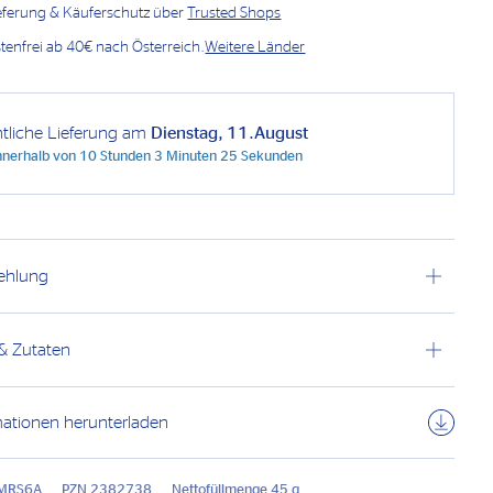
ieferung & Käuferschutz über
Trusted Shops
enfrei ab 40€ nach Österreich.
Weitere Länder
htliche Lieferung am
Dienstag, 11.August
innerhalb von
10 Stunden 3 Minuten 25 Sekunden
ehlung
 & Zutaten
mationen herunterladen
 MRS6A
PZN 2382738
Nettofüllmenge 45 g