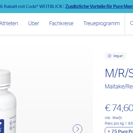
% Rabatt mit Code* WEITBLICK
|
Zusätzliche Vorteile für Pure Me
Athleten
Über
Fachkreise
Treueprogramm
Vegan
M/R/S
Maitake/Rei
€ 74,6
inkl. MwSt.
Preis pro kg 1.6
+
75
Pure Po