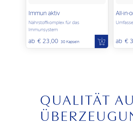
Immun aktiv
All-in-
Nährstoffkomplex für das
Umfasse
Immunsystem
ab
€ 23,00
ab
€ 
30 Kapseln
QUALITÄT A
ÜBERZEUGU