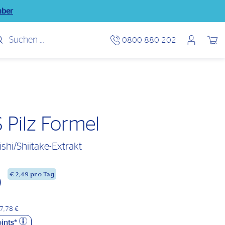
mber
Benutzerme
0800 880 202
Wunsch
 Pilz Formel
shi/Shiitake-Extrakt
€
2,49
pro Tag
0
57,78 €
ints*