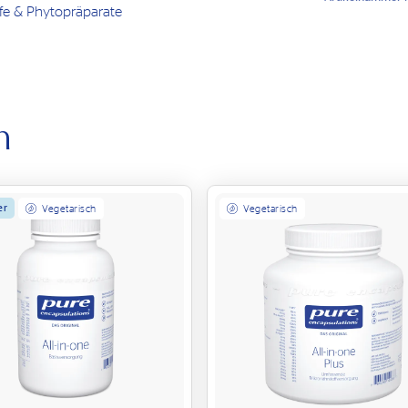
fe & Phytopräparate
h
er
Vegetarisch
Vegetarisch