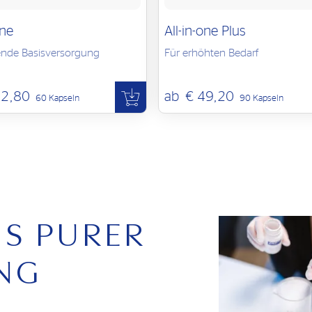
one
All-in-one Plus
nde Basisversorgung
Für erhöhten Bedarf
32,80
ab
€ 49,20
60 Kapseln
90 Kapseln
US PURER
NG