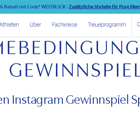
% Rabatt mit Code* WEITBLICK
|
Zusätzliche Vorteile für Pure Me
Athleten
Über
Fachkreise
Treueprogramm
HMEBEDINGUN
 GEWINNSPIE
n Instagram Gewinnspiel S