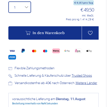
€
0,83
pro Tag
€ 49,50
inkl. MwSt.
Preis pro kg 1.414,29 €
In den Warenkorb
Flexible Zahlungsmethoden
Schnelle Lieferung & Käuferschutz über
Trusted Shops
Versandkostenfrei ab 40€ nach Österreich.
Weitere Länder
voraussichtliche Lieferung am
Dienstag, 11.August
Bestellung innerhalb von
NaN Sekunden