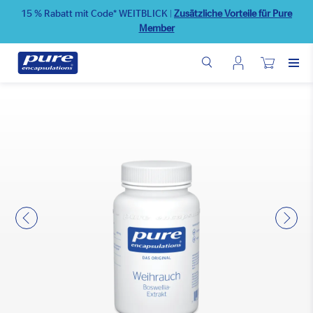
Direkt
15 % Rabatt mit Code* WEITBLICK
|
Zusätzliche Vorteile für Pure
zum
Member
Inhalt
Benutzermenü
Wunschliste