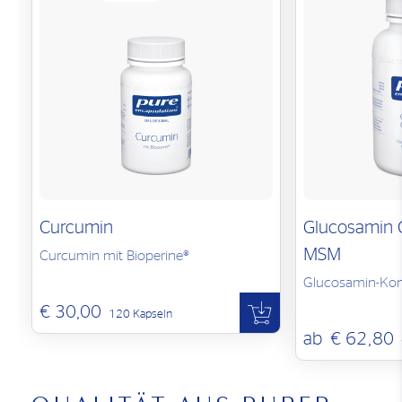
Ernährung und gesunde Lebensweise sind wichtig. Die
empfohlene tägliche Verzehrmenge nicht überschreiten.
Außerhalb der Reichweite von kleinen Kindern
aufbewahren. Kühl und trocken lagern.
Curcumin
Glucosamin C
MSM
Curcumin mit Bioperine®
Glucosamin-Ko
€ 30,00
120 Kapseln
ab
€ 62,80