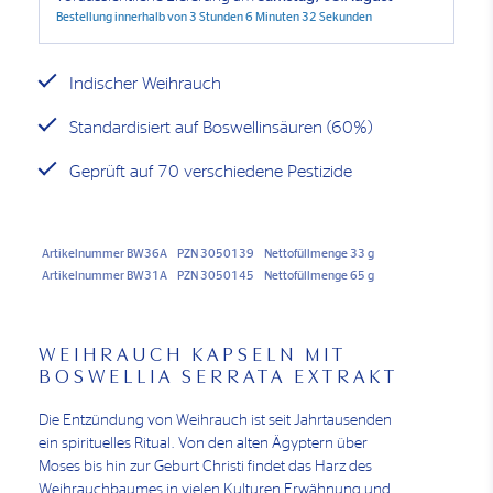
Bestellung innerhalb von
3 Stunden 6 Minuten 32 Sekunden
Indischer Weihrauch
Standardisiert auf Boswellinsäuren (60%)
Geprüft auf 70 verschiedene Pestizide
Artikelnummer BW36A
PZN 3050139
Nettofüllmenge 33 g
Artikelnummer BW31A
PZN 3050145
Nettofüllmenge 65 g
WEIHRAUCH KAPSELN MIT
BOSWELLIA SERRATA EXTRAKT
Die Entzündung von Weihrauch ist seit Jahrtausenden
ein spirituelles Ritual. Von den alten Ägyptern über
Moses bis hin zur Geburt Christi findet das Harz des
Weihrauchbaumes in vielen Kulturen Erwähnung und