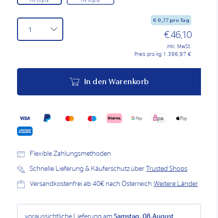
Verfügbar
Verfügbar
€
0,77
pro Tag
€ 46,10
inkl. MwSt.
Preis pro kg 1.396,97 €
In den Warenkorb
Flexible Zahlungsmethoden
Schnelle Lieferung & Käuferschutz über
Trusted Shops
Versandkostenfrei ab 40€ nach Österreich.
Weitere Länder
voraussichtliche Lieferung am
Samstag, 08.August