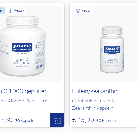
er
Vegan
Vegan
n C 1000 gepuffert
Lutein/Zeaxanthin
r die Abwehr. Sanft zum
Carotinoide Lutein &
Zeaxanthin Kapseln
17,80
€ 45,90
30 Kapseln
60 Kapseln