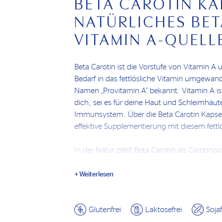
BETA CAROTIN KA
NATÜRLICHES BET
VITAMIN A-QUELL
Beta Carotin ist die Vorstufe von Vitamin A
Bedarf in das fettlösliche Vitamin umgewand
Namen „Provitamin A“ bekannt. Vitamin A ist 
dich, sei es für deine Haut und Schleimhäute
Immunsystem. Über die Beta Carotin Kapsel
effektive Supplementierung mit diesem fettl
In der Natur zählt Beta Carotin als Carotino
und kommt in vielen Obst- und Gemüsesorte
sind für Pflanzen ein wichtiges Element für
Weiterlesen
unterstützen beim Einfangen von Licht, schü
Sonnenlicht. Insbesondere Obst und Gemüse
oder roten Farbe enthalten viel Beta Carotin
Glutenfrei
Laktosefrei
Sojaf
roter Paprika, doch auch tiefgrünes Gemüse 