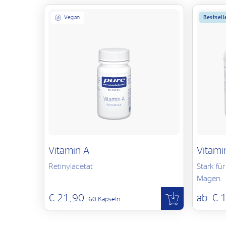
Bestsell
Vegan
Vitamin A
Vitami
Retinylacetat
Stark fü
Magen.
€ 21,90
ab
€ 
60 Kapseln