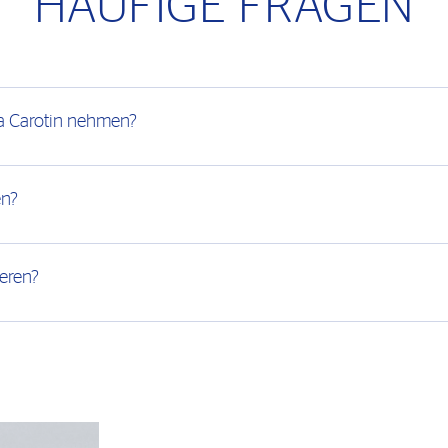
HÄUFIGE FRAGEN
a Carotin nehmen?
en?
eren?