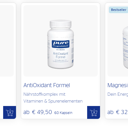
Bestseller
AntiOxidant Formel
Magnesi
Nährstoffkomplex mit
Dein Ener
Vitaminen & Spurenelementen
ab
€ 49,50
ab
€ 32
60 Kapseln