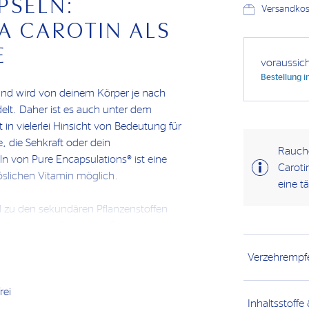
PSELN:
Versandkost
A CAROTIN ALS
E
voraussic
Bestellung 
 und wird von deinem Körper je nach
elt. Daher ist es auch unter dem
in vielerlei Hinsicht von Bedeutung für
, die Sehkraft oder dein
Rauche
n von Pure Encapsulations® ist eine
Caroti
öslichen Vitamin möglich.
eine t
id zu den sekundären Pflanzenstoffen
n, sowie in Algen vor. Carotinoide
 die Photosynthese, denn sie
Verzehrempf
tzen aber zugleich vor zu viel
 mit einer kräftigen gelben, orangen
. Zum Beispiel Karotten, Kürbisse oder
rei
Inhaltsstoffe
wie Spinat ist reich an Pro-Vitamin A.