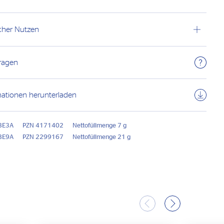
cher Nutzen
Fragen
mationen herunterladen
 BE3A
PZN 4171402
Nettofüllmenge 7 g
 BE9A
PZN 2299167
Nettofüllmenge 21 g