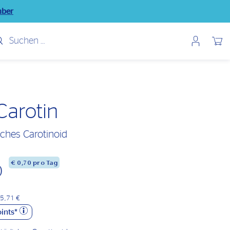
mber
Benutzerme
Wunsch
Carotin
iches Carotinoid
€
0,70
pro Tag
0
85,71 €
ints*