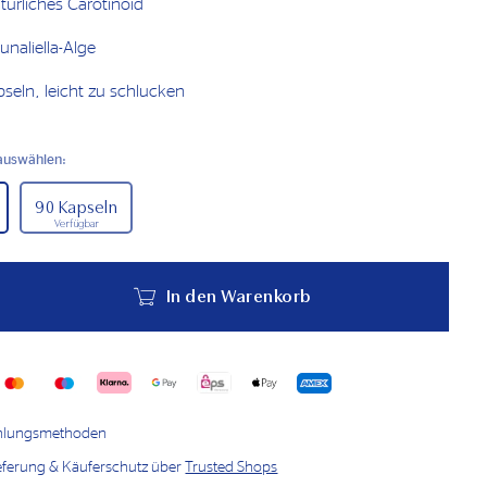
ürliches Carotinoid
unaliella-Alge
pseln, leicht zu schlucken
auswählen:
90 Kapseln
Verfügbar
In den Warenkorb
ahlungsmethoden
ieferung & Käuferschutz über
Trusted Shops