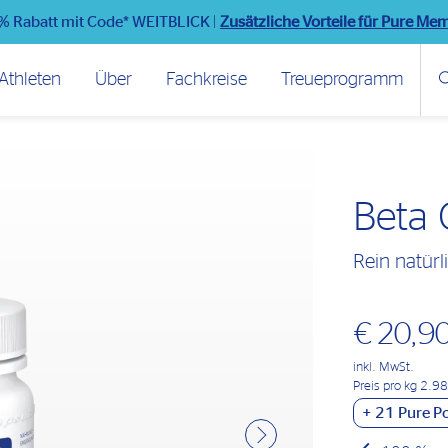
% Rabatt mit Code* WEITBLICK
|
Zusätzliche Vorteile für Pure Me
Athleten
Über
Fachkreise
Treueprogramm
Beta 
Rein natürl
€ 20,9
inkl. MwSt.
Preis pro kg 2.9
+
21
Pure Po