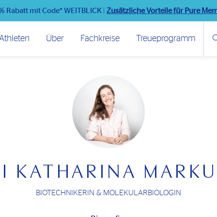
% Rabatt mit Code* WEITBLICK
|
Zusätzliche Vorteile für Pure Me
Athleten
Über
Fachkreise
Treueprogramm
I KATHARINA MARK
BIOTECHNIKERIN & MOLEKULARBIOLOGIN