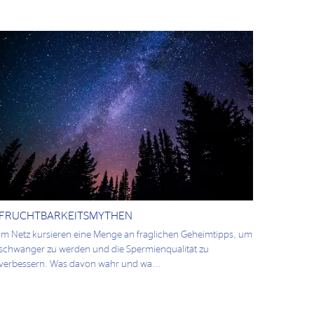
FRUCHTBARKEITSMYTHEN
Im Netz kursieren eine Menge an fraglichen Geheimtipps, um
schwanger zu werden und die Spermienqualität zu
verbessern. Was davon wahr und wa...