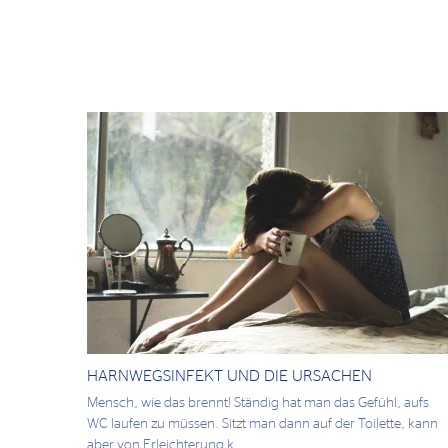
HARNWEGSINFEKT UND DIE URSACHEN
Mensch, wie das brennt! Ständig hat man das Gefühl, aufs
WC laufen zu müssen. Sitzt man dann auf der Toilette, kann
aber von Erleichterung k...