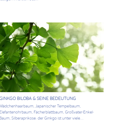
GINKGO BILOBA & SEINE BEDEUTUNG
Mädchenhaarbaum, Japanischer Tempelbaum,
Elefantenohrbaum, Fächerblattbaum, Großvater-Enkel-
Baum, Silberaprikose: der Ginkgo ist unter viele...