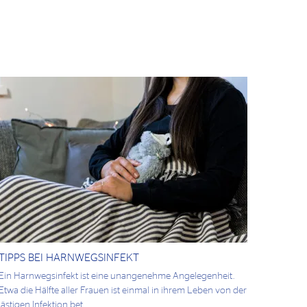
TIPPS BEI HARNWEGSINFEKT
Ein Harnwegsinfekt ist eine unangenehme Angelegenheit.
Etwa die Hälfte aller Frauen ist einmal in ihrem Leben von der
lästigen Infektion bet...