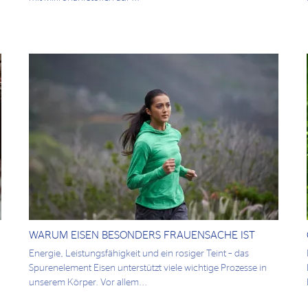
WARUM EISEN BESONDERS FRAUENSACHE IST
Energie, Leistungsfähigkeit und ein rosiger Teint – das
Spurenelement Eisen unterstützt viele wichtige Prozesse in
unserem Körper. Vor allem...