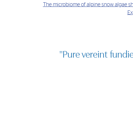
The microbiome of alpine snow algae sho
Ex
"Pure vereint fundi