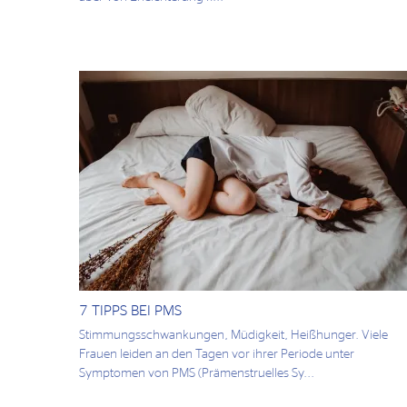
7 TIPPS BEI PMS
Stimmungsschwankungen, Müdigkeit, Heißhunger. Viele
Frauen leiden an den Tagen vor ihrer Periode unter
Symptomen von PMS (Prämenstruelles Sy...