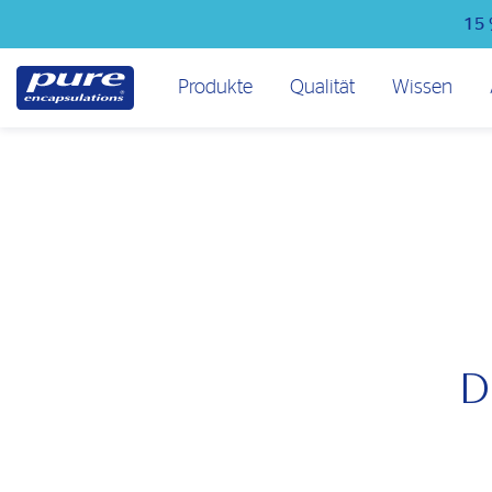
Direkt
15 
zum
Inhalt
Hauptmenü
Produkte
Qualität
Wissen
D