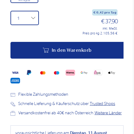
Verfügbar
€
0,42
pro Tag
€ 37,90
inkl. MwSt.
Preis pro kg 2.105,56 €
In den Warenkorb
Flexible Zahlungsmethoden
Schnelle Lieferung & Käuferschutz über
Trusted Shops
Versandkostenfrei ab 40€ nach Österreich.
Weitere Länder
voraussichtliche Lieferung am
Dienstag, 11.August