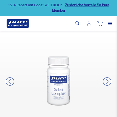
Direkt
15 % Rabatt mit Code* WEITBLICK
|
Zusätzliche Vorteile für Pure
zum
Member
Inhalt
Benutzermenü
Wunschliste