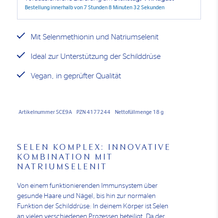
Bestellung innerhalb von
7 Stunden 8 Minuten 31 Sekunden
Mit Selenmethionin und Natriumselenit
Ideal zur Unterstützung der Schilddrüse
Vegan, in geprüfter Qualität
Artikelnummer SCE9A
PZN 4177244
Nettofüllmenge 18 g
SELEN KOMPLEX: INNOVATIVE
KOMBINATION MIT
NATRIUMSELENIT
Von einem funktionierenden Immunsystem über
gesunde Haare und Nägel, bis hin zur normalen
Funktion der Schilddrüse: In deinem Körper ist Selen
an vielen verschiedenen Prozessen beteiligt. Da der