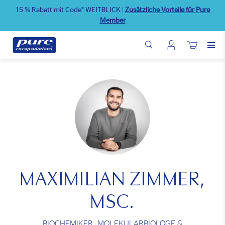
Direkt
15 % Rabatt mit Code* WEITBLICK
|
Zusätzliche Vorteile für Pure
zum
Member
Inhalt
Benutzermenü
Wunschliste
MAXIMILIAN ZIMMER,
MSC.
BIOCHEMIKER, MOLEKULARBIOLOGE &