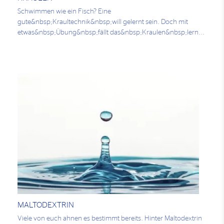
Schwimmen wie ein Fisch? Eine
gute&nbsp;Kraultechnik&nbsp;will gelernt sein. Doch mit
etwas&nbsp;Übung&nbsp;fällt das&nbsp;Kraulen&nbsp;lern...
MALTODEXTRIN
Viele von euch ahnen es bestimmt bereits. Hinter Maltodextrin