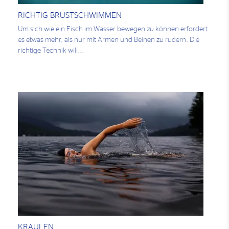
RICHTIG BRUSTSCHWIMMEN
Um sich wie ein Fisch im Wasser bewegen zu können erfordert
es etwas mehr, als nur mit Armen und Beinen zu rudern. Die
richtige Technik will...
KRAULEN